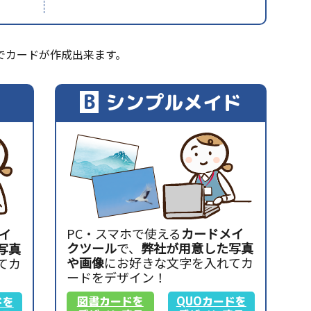
でカードが作成出来ます。
B
シンプルメイド
PC・スマホで使える
カードメイ
イ
クツール
で、
弊社が用意した写真
写真
や画像
にお好きな文字を入れてカ
てカ
ードをデザイン！
図書カードを
QUOカードを
ドを