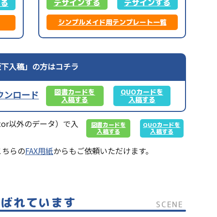
デザインする
デザインする
する
シンプルメイド用テンプレート一覧
完全版下入稿」の方はコチラ
図書カードを
QUOカードを
ウンロード
入稿する
入稿する
rator以外のデータ）で入
図書カードを
QUOカードを
入稿する
入稿する
こちらの
FAX用紙
からもご依頼いただけます。
喜ばれています
SCENE