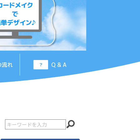
の流れ
Q & A