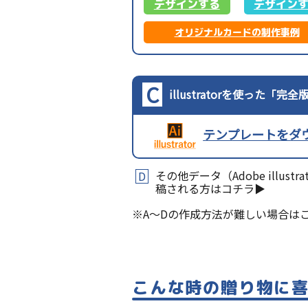
デザインする
デザイン
オリジナルカードの制作事例
C
illustratorを使った「
テンプレートをダ
その他データ（Adobe illust
D
稿される方はコチラ▶︎
※A～Dの作成方法が難しい場合は
こんな時の贈り物に