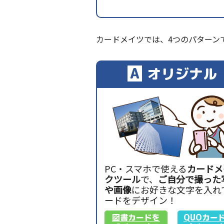
カードメイツでは、4つのパターン
A
オリジナル
PC・スマホで使える
カードメ
クツール
で、
ご自分で撮った
や画像
にお好きな文字を入れ
ードをデザイン！
図書カードを
QUOカー