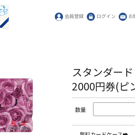
会員登録
ログイン
お
スタンダード
2000円券(
数量
無料カードケース➡