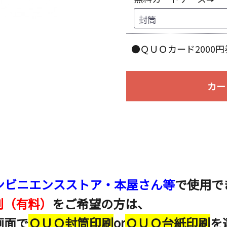
●ＱＵＯカード2000円
カー
ンビニエンスストア・本屋さん等
で使用で
刷（有料）
をご希望の方は、
画面で
ＱＵＯ封筒印刷
or
ＱＵＯ台紙印刷
を